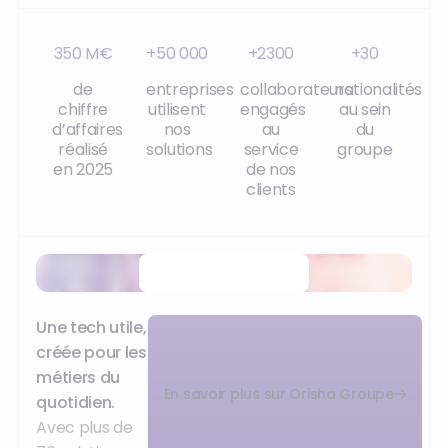
350 M€
+50 000
+2300
+30
de
entreprises
collaborateurs
nationalités
chiffre
utilisent
engagés
au sein
d’affaires
nos
au
du
réalisé
solutions
service
groupe
en 2025
de nos
clients
Regarder la vidéo
Une tech utile,
créée pour les
métiers du
En savoir plus sur Orisha Groupe
quotidien.
Avec plus de