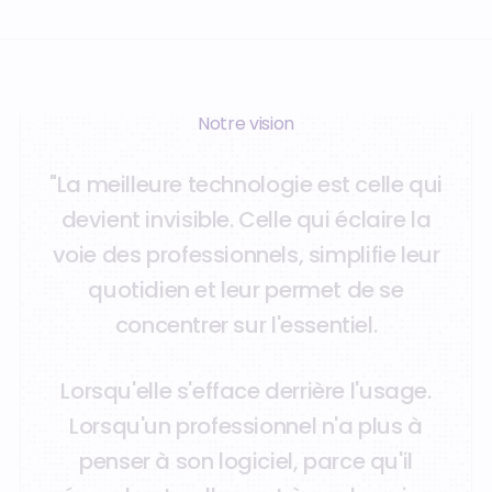
Notre vision
"
L
a
m
e
i
l
l
e
u
r
e
t
e
c
h
n
o
l
o
g
i
e
e
s
t
c
e
l
l
e
q
u
i
d
e
v
i
e
n
t
i
n
v
i
s
i
b
l
e
.
C
e
l
l
e
q
u
i
é
c
l
a
i
r
e
l
a
v
o
i
e
d
e
s
p
r
o
f
e
s
s
i
o
n
n
e
l
s
,
s
i
m
p
l
i
f
i
e
l
e
u
r
q
u
o
t
i
d
i
e
n
e
t
l
e
u
r
p
e
r
m
e
t
d
e
s
e
c
o
n
c
e
n
t
r
e
r
s
u
r
l
'
e
s
s
e
n
t
i
e
l
.
L
o
r
s
q
u
'
e
l
l
e
s
'
e
f
f
a
c
e
d
e
r
r
i
è
r
e
l
'
u
s
a
g
e
.
L
o
r
s
q
u
'
u
n
p
r
o
f
e
s
s
i
o
n
n
e
l
n
'
a
p
l
u
s
à
p
e
n
s
e
r
à
s
o
n
l
o
g
i
c
i
e
l
,
p
a
r
c
e
q
u
'
i
l