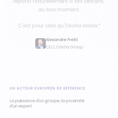
r
é
p
o
n
d
n
a
t
u
r
e
l
l
e
m
e
n
t
à
s
e
s
b
e
s
o
i
n
s
,
a
u
b
o
n
m
o
m
e
n
t
.
C
'
e
s
t
p
o
u
r
c
e
l
a
q
u
'
O
r
i
s
h
a
e
x
i
s
t
e
.
”
Alexandre Fretti
CEO, Orisha Group
UN ACTEUR EUROPÉEN DE RÉFÉRENCE
La puissance d'un groupe, la proximité
d'un expert.