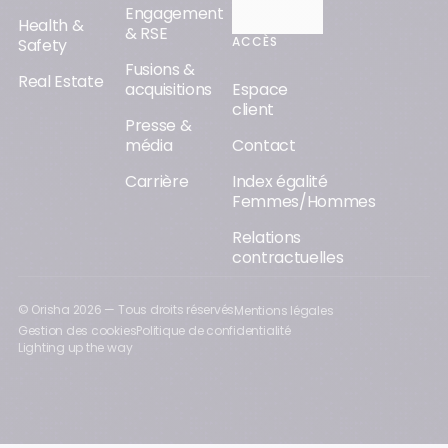
Engagement
Orisha AI
Health &
& RSE
ACCÈS
Safety
Fusions &
Real Estate
acquisitions
Espace
client
Presse &
média
Contact
Carrière
Index égalité
Femmes/Hommes
Relations
contractuelles
© Orisha
2026
— Tous droits réservés
Mentions légales
Gestion des cookies
Politique de confidentialité
Lighting up the way