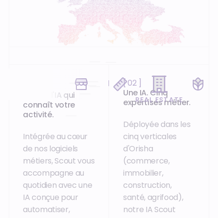
France
Norvège
Suède
Paris, Nantes, Bordeaux, Lyon,
Kristiansund.
Stockholm.
Pays-Bas
Lille, Marseille, Toulon, Le
Amsterdam, Groningen,
Mans, Nancy, Limoges, Nice,
Royaume-uni
Belgique
Luxembourg
Maarn, Nijkerk, Zwolle, ...
Montpellier, Chamonix, La
Guilford.
Nivelles.
Howald, Luxembourg.
Roche-sur-Yon, ...
Espagne
[ 01 ]
[ 02 ]
Barcelone, Pampelune,
Séville, Logroño, Valence,
Une IA. Cinq
Scout : l'IA qui
Saragosse, ...
REAL ESTATE
expertises métier.
connaît votre
activité.
Déployée dans les
Intégrée au cœur
cinq verticales
de nos logiciels
d'Orisha
métiers, Scout vous
(commerce,
accompagne au
immobilier,
quotidien avec une
construction,
IA conçue pour
santé, agrifood),
automatiser,
notre IA Scout