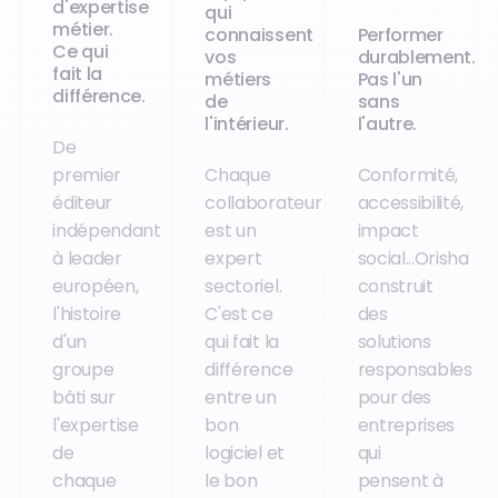
d'expertise
qui
métier.
connaissent
Performer
Ce qui
vos
durablement.
fait la
métiers
Pas l'un
différence.
de
sans
l'intérieur.
l'autre.
De
premier
Chaque
Conformité,
éditeur
collaborateur
accessibilité,
indépendant
est un
impact
à leader
expert
social...Orisha
européen,
sectoriel.
construit
l'histoire
C'est ce
des
d'un
qui fait la
solutions
groupe
différence
responsables
bâti sur
entre un
pour des
l'expertise
bon
entreprises
de
logiciel et
qui
chaque
le bon
pensent à