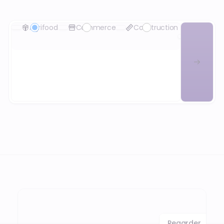
Agrifood
Commerce
Construction
Health
&
Safety
Regarder