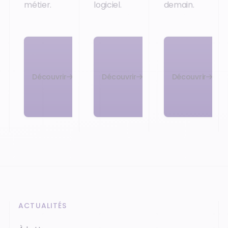
métier.
logiciel.
demain.
Découvrir
Découvrir
Découvrir
ACTUALITÉS