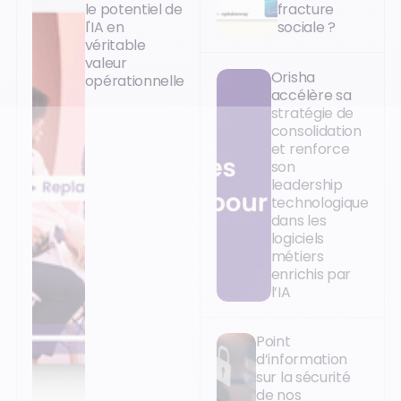
le potentiel de
fracture
l'IA en
sociale ?
véritable
valeur
Orisha
opérationnelle
accélère sa
stratégie de
consolidation
et renforce
son
leadership
technologique
dans les
logiciels
métiers
enrichis par
l’IA
Point
d’information
sur la sécurité
de nos