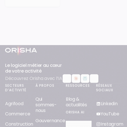
Pied-de-page
Le logiciel métier au cœur
de votre activité
Découvrez Orisha avec l’IA
SECTEURS
À PROPOS
RESSOURCES
RÉSEAUX
D’ACTIVITÉ
SOCIAUX
Qui
Blog &
Agrifood
Linkedin
sommes-
actualités
nous
ORISHA AI
Commerce
YouTube
Gouvernance
Construction
Instagram
Découvrir