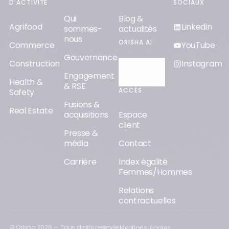
D’ACTIVITÉ
SOCIAUX
Qui
Blog &
Agrifood
Linkedin
sommes-
actualités
nous
ORISHA AI
Commerce
YouTube
Gouvernance
Construction
Instagram
Découvrir
Engagement
Orisha AI
Health &
& RSE
ACCÈS
Safety
Fusions &
Real Estate
acquisitions
Espace
client
Presse &
média
Contact
Carrière
Index égalité
Femmes/Hommes
Relations
contractuelles
© Orisha
2026
— Tous droits réservés
Mentions légales