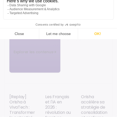
Découvrez d’autres analyses, retours
d’expérience et innovations pour mieux
comprendre les transformations.
Explorer les contenus
[Replay]
Les Français
Orisha
Orisha à
et l'IA en
accélère sa
VivaTech :
2026 :
stratégie de
Transformer
révolution ou
consolidation