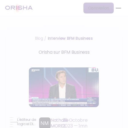
Connexion
Blog
Interview BFM Business
/
Orisha sur BFM Business
Nathalie
28 Octobre
L'éditeur de
logiciel DL
MOREL
2023
—
1
mn