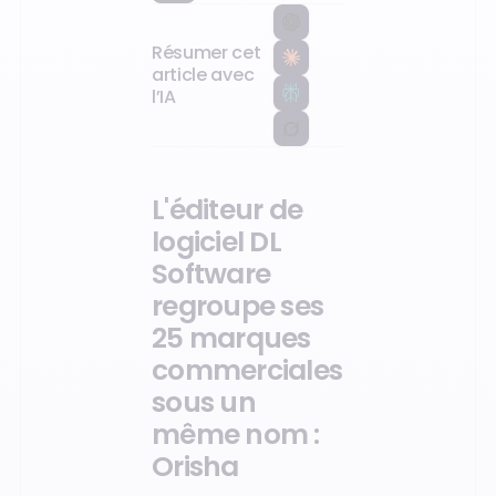
Software
regroupe ses
25 marques
Résumer cet
commerciales
sous un
article avec
même nom :
l’IA
Orisha
L'éditeur de
logiciel DL
Software
regroupe ses
25 marques
commerciales
sous un
même nom :
Orisha