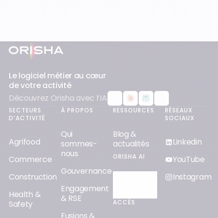
Pied-de-page
Le logiciel métier au cœur
de votre activité
Découvrez Orisha avec l’IA
SECTEURS
À PROPOS
RESSOURCES
RÉSEAUX
D’ACTIVITÉ
SOCIAUX
Qui
Blog &
Agrifood
Linkedin
sommes-
actualités
nous
ORISHA AI
Commerce
YouTube
Gouvernance
Construction
Instagram
Découvrir
Engagement
Orisha AI
Health &
& RSE
ACCÈS
Safety
Fusions &