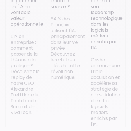
le potentiel
fracture
et renforce
de l'IA en
sociale ?
son
véritable
leadership
valeur
technologique
64 % des
opérationnelle
dans les
Français
logiciels
utilisent l'IA,
métiers
L'IA en
principalement
enrichis par
entreprise :
dans leur vie
l’IA
comment
privée.
passer de la
Découvrez
théorie à la
les chiffres
Orisha
pratique ?
clés de cette
annonce une
Découvrez le
révolution
triple
replay de
numérique.
acquisition et
notre CEO
accélère sa
Alexandre
stratégie de
Fretti lors du
consolidation
Tech Leader
dans les
Summit de
logiciels
VivaTech.
métiers
enrichis par
l'IA.