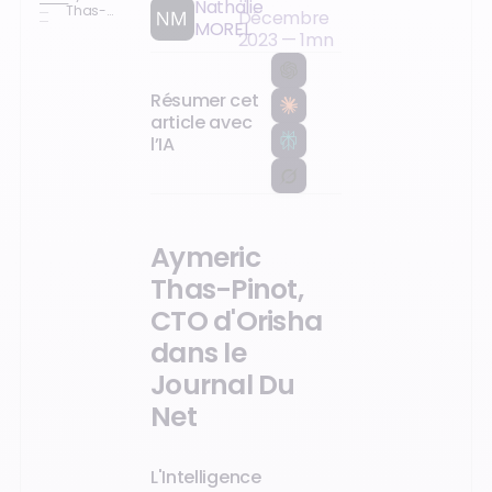
Nathalie
Thas-
Décembre
MOREL
Pinot,
2023
—
1
mn
CTO
d'Orisha
dans le
Journal
Résumer cet
Du Net
article avec
l’IA
Aymeric
Thas-Pinot,
CTO d'Orisha
dans le
Journal Du
Net
L'Intelligence