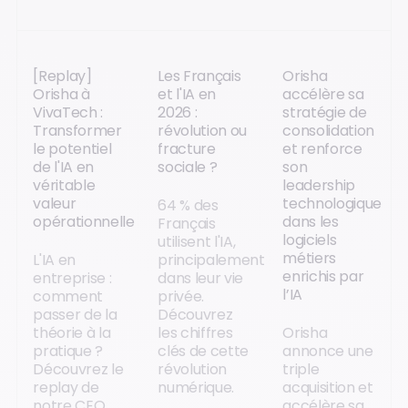
[Replay]
Les Français
Orisha
Orisha à
et l'IA en
accélère sa
VivaTech :
2026 :
stratégie de
Transformer
révolution ou
consolidation
le potentiel
fracture
et renforce
de l'IA en
sociale ?
son
véritable
leadership
valeur
technologique
64 % des
opérationnelle
dans les
Français
logiciels
utilisent l'IA,
métiers
L'IA en
principalement
enrichis par
entreprise :
dans leur vie
l’IA
comment
privée.
passer de la
Découvrez
théorie à la
les chiffres
Orisha
pratique ?
clés de cette
annonce une
Découvrez le
révolution
triple
replay de
numérique.
acquisition et
notre CEO
accélère sa