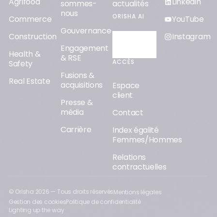
Agrifood
Linkedin
sommes-
actualités
nous
ORISHA AI
Commerce
YouTube
Gouvernance
Construction
Instagram
Découvrir
Engagement
Orisha AI
Health &
& RSE
ACCÈS
Safety
Fusions &
Real Estate
acquisitions
Espace
client
Presse &
média
Contact
Carrière
Index égalité
Femmes/Hommes
Relations
contractuelles
© Orisha
2026
— Tous droits réservés
Mentions légales
Gestion des cookies
Politique de confidentialité
Lighting up the way