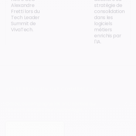
Alexandre
stratégie de
Fretti lors du
consolidation
Tech Leader
dans les
Summit de
logiciels
VivaTech.
métiers
enrichis par
l'IA.
VOTRE PROCHAIN CAP COMMENCE ICI.
Orisha accompagne les entreprises qui
refusent de subir leur technologie.