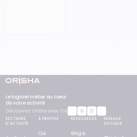
Prendre rendez-vous
Pied-de-page
Le logiciel métier au cœur
de votre activité
Découvrez Orisha avec l’IA
SECTEURS
À PROPOS
RESSOURCES
RÉSEAUX
D’ACTIVITÉ
SOCIAUX
Qui
Blog &