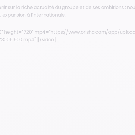
nir sur la riche actualité du groupe et de ses ambitions : nou
expansion à l'internationale.
80" height="720" mp4="https://www.orisha.com/app/uplo
30051900.mp4"][/video]