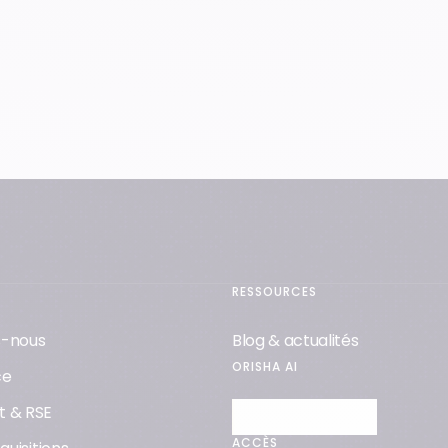
RESSOURCES
-nous
Blog & actualités
ORISHA AI
ce
 & RSE
Découvrir Orisha AI
ACCÈS