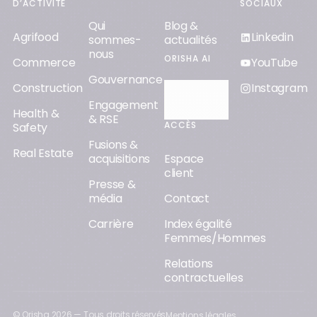
D’ACTIVITÉ
SOCIAUX
Qui
Blog &
Agrifood
Linkedin
sommes-
actualités
nous
ORISHA AI
Commerce
YouTube
Gouvernance
Construction
Instagram
Découvrir
Engagement
Orisha AI
Health &
& RSE
ACCÈS
Safety
Fusions &
Real Estate
acquisitions
Espace
client
Presse &
média
Contact
Carrière
Index égalité
Femmes/Hommes
Relations
contractuelles
© Orisha
2026
— Tous droits réservés
Mentions légales