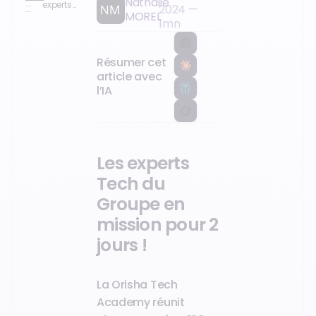
Nathalie
experts
2024
—
MOREL
Tech
1
mn
du
Groupe
en
mission
Résumer cet
pour 2
article avec
jours !
l’IA
Les experts
Tech du
Groupe en
mission pour 2
jours !
La Orisha Tech
Academy réunit