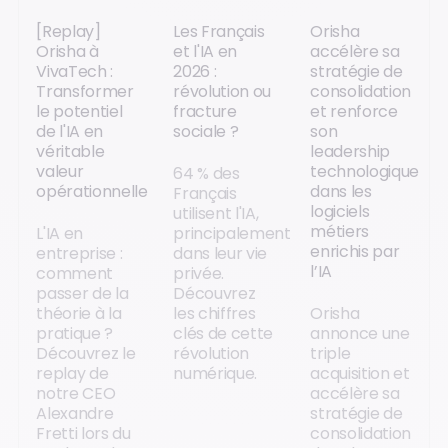
[Replay]
Les Français
Orisha
Orisha à
et l'IA en
accélère sa
VivaTech :
2026 :
stratégie de
Transformer
révolution ou
consolidation
le potentiel
fracture
et renforce
de l'IA en
sociale ?
son
véritable
leadership
valeur
technologique
64 % des
opérationnelle
dans les
Français
logiciels
utilisent l'IA,
métiers
L'IA en
principalement
enrichis par
entreprise :
dans leur vie
l’IA
comment
privée.
passer de la
Découvrez
théorie à la
les chiffres
Orisha
pratique ?
clés de cette
annonce une
Découvrez le
révolution
triple
replay de
numérique.
acquisition et
notre CEO
accélère sa
Alexandre
stratégie de
Fretti lors du
consolidation