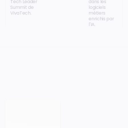
Tech Leader
dans les
Summit de
logiciels
VivaTech.
métiers
enrichis par
l'IA.
VOTRE PROCHAIN CAP COMMENCE ICI.
Orisha accompagne les entreprises qui
refusent de subir leur technologie.
Prendre rendez-vous