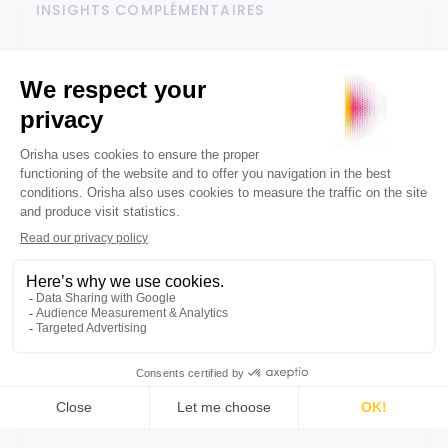
INSIGHTS COMPLÉMENTAIRES
Poursuivez votre lecture
Découvrez d’autres analyses, retours
d’expérience et innovations pour mieux
comprendre les transformations.
Explorer les contenus