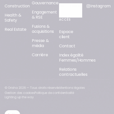
Gouvernance
Construction
Instagram
Découvrir
Engagement
Orisha AI
Health &
& RSE
ACCÈS
Safety
Fusions &
Real Estate
acquisitions
Espace
client
Presse &
média
Contact
Carrière
Index égalité
Femmes/Hommes
Relations
contractuelles
© Orisha
2026
— Tous droits réservés
Mentions légales
Gestion des cookies
Politique de confidentialité
Lighting up the way