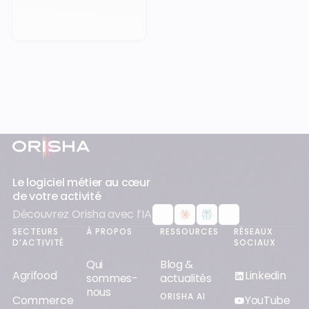
Pied-de-page
Le logiciel métier au cœur
de votre activité
Découvrez Orisha avec l’IA
SECTEURS
À PROPOS
RESSOURCES
RÉSEAUX
D’ACTIVITÉ
SOCIAUX
Qui
Blog &
Agrifood
Linkedin
sommes-
actualités
nous
ORISHA AI
Commerce
YouTube