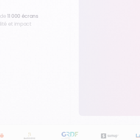
+ de
11 000 écrans
lité et impact