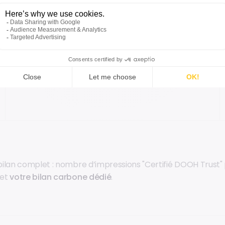
Notre maillage national unique de plus de
11 000
écrans
permet de toucher plus de
28 millions
de contacts par semaine.
Une puissance de frappe équivalente aux plus
grands médias nationaux, avec la souplesse du
digital.
lan complet : nombre d’impressions "Certifié DOOH Trust" 
 et
votre bilan carbone dédié
.