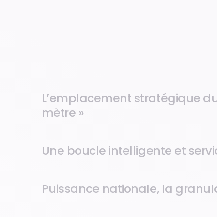
Nos écrans sont implantés là où bat le cœur de la vie 
presse, brasserie, café, supérettes… Un réseau de prox
: vous touchez une cible active, urbaine et fidèle dans
L’emplacement stratégique du 
mètre »
Une boucle intelligente et servic
Puissance nationale, la granula