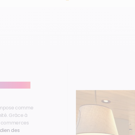
n des Français
impose comme
ité. Grâce à
s commerces
dien des