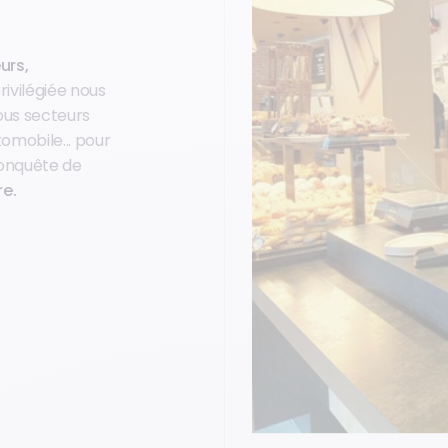
urs,
rivilégiée nous
us secteurs
tomobile... pour
conquête de
re.