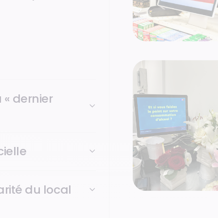
locale : boulangeries, tabac-
imité qui anime les quartiers
 son quotidien.
« dernier
ielle
rité du local