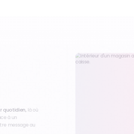
r quotidien,
là où
âce à un
otre message au