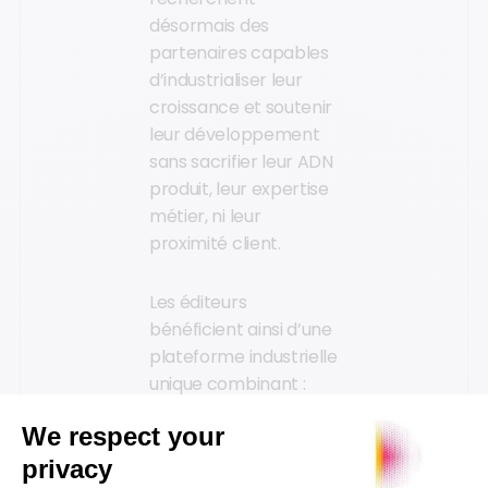
désormais des
partenaires capables
d’industrialiser leur
croissance et soutenir
leur développement
sans sacrifier leur ADN
produit, leur expertise
métier, ni leur
proximité client.
Les éditeurs
bénéficient ainsi d’une
plateforme industrielle
unique combinant :
expertise
sectorielle,
excellence produit,