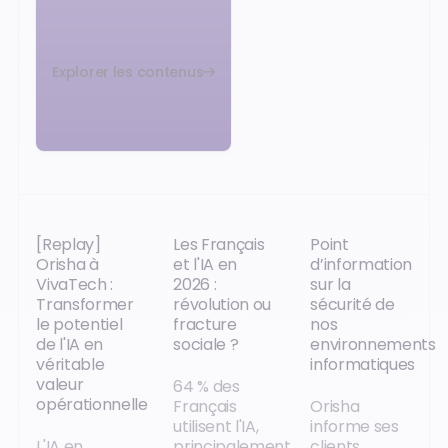
Explorer les contenus
[Replay]
Les Français
Point
Orisha à
et l'IA en
d’information
VivaTech :
2026 :
sur la
Transformer
révolution ou
sécurité de
le potentiel
fracture
nos
de l'IA en
sociale ?
environnements
véritable
informatiques
valeur
64 % des
opérationnelle
Français
Orisha
utilisent l'IA,
informe ses
L'IA en
principalement
clients