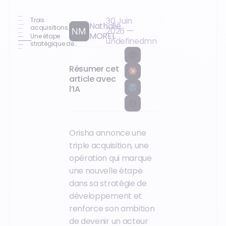
30 Juin
Trois
Nathalie
acquisitions
2026
—
MOREL
structurantes
Une étape
undefined
mn
pour accélérer
stratégique de
le
consolidation
développement
pour permettre
de logiciels
à Orisha de
Résumer cet
métiers à fort
déployer son
article avec
potentiel
ambition
l’IA
européenne
Orisha annonce une
triple acquisition, une
opération qui marque
une nouvelle étape
dans sa stratégie de
développement et
renforce son ambition
de devenir un acteur