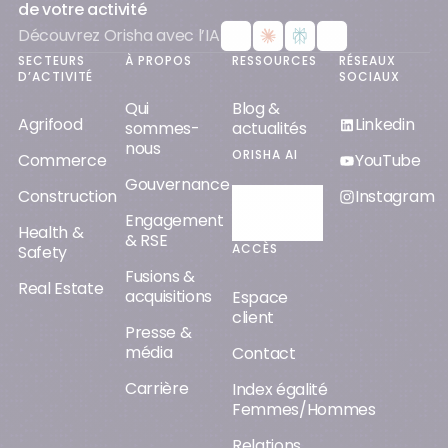
de votre activité
Découvrez Orisha avec l’IA
SECTEURS
À PROPOS
RESSOURCES
RÉSEAUX
D’ACTIVITÉ
SOCIAUX
Qui
Blog &
Agrifood
Linkedin
sommes-
actualités
nous
ORISHA AI
Commerce
YouTube
Gouvernance
Construction
Instagram
Découvrir
Engagement
Orisha AI
Health &
& RSE
ACCÈS
Safety
Fusions &
Real Estate
acquisitions
Espace
client
Presse &
média
Contact
Carrière
Index égalité
Femmes/Hommes
Relations