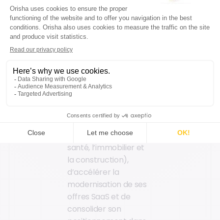
capacités
d’investissement
massives,
accélération go-
to-market,
et expansion
internationale.
L’intégration de ces
solutions permet à
Orisha de se renforcer
sur trois marchés
d’usages critiques (la
santé, l’immobilier et
la construction),
d’accélérer la
modernisation de ses
offres SaaS et de
consolider son